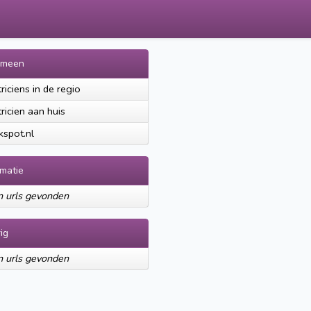
emeen
triciens in de regio
tricien aan huis
spot.nl
rmatie
 urls gevonden
ig
 urls gevonden