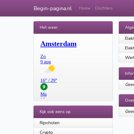
Begin-pagina.nl
Home
Dochters
Het weer
Alg
Elek
Elek
Werk
Info
Geen
Over
Geen
Kijk ook eens op
Rijscholen
Crypto